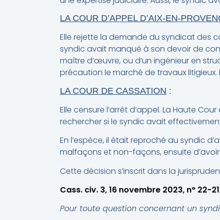
une expertise judiciaire. Aussi, le syndic 
LA COUR D’APPEL D’AIX-EN-PROVEN
Elle rejette la demande du syndicat des c
syndic avait manqué à son devoir de consei
maître d’œuvre, ou d’un ingénieur en struc
précaution le marché de travaux litigieux.
LA COUR DE CASSATION
:
Elle censure l’arrêt d’appel. La Haute Cou
rechercher si le syndic avait effectivemen
En l’espèce, il était reproché au syndic d’
malfaçons et non-façons, ensuite d’avoir
Cette décision s’inscrit dans la jurisprud
Cass. civ. 3, 16 novembre 2023, n° 22-21
Pour toute question concernant un syndic,