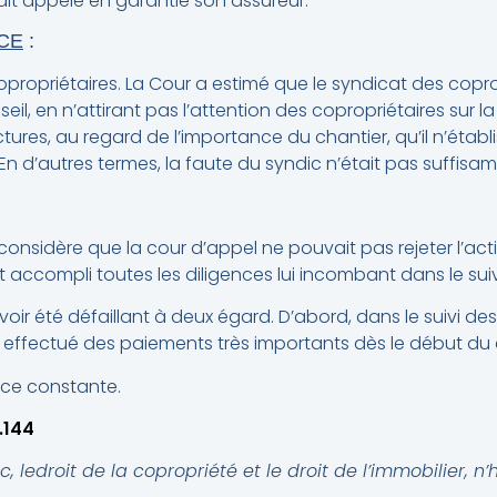
avait appelé en garantie son assureur.
CE
:
opropriétaires. La Cour a estimé que le syndicat des copr
l, en n’attirant pas l’attention des copropriétaires sur l
tures, au regard de l’importance du chantier, qu’il n’établ
 En d’autres termes, la faute du syndic n’était pas suffis
r considère que la cour d’appel ne pouvait pas rejeter l’ac
t accompli toutes les diligences lui incombant dans le suiv
avoir été défaillant à deux égard. D’abord, dans le suivi de
 effectué des paiements très importants dès le début du 
ence constante.
.144
 ledroit de la copropriété et le droit de l’immobilier, n’