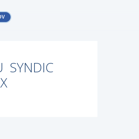
DV
U SYNDIC
X