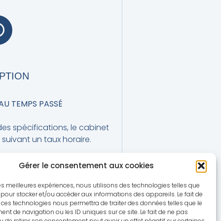
EPTION
AU TEMPS PASSÉ
es spécifications, le cabinet
 suivant un taux horaire.
Gérer le consentement aux cookies
 les meilleures expériences, nous utilisons des technologies telles que
OMPLÉMENTAIRE DE RÉSULTAT
 pour stocker et/ou accéder aux informations des appareils. Le fait de
 ces technologies nous permettra de traiter des données telles que le
t de navigation ou les ID uniques sur ce site. Le fait de ne pas
 de procédure, le cabinet peut
u de retirer son consentement peut avoir un effet négatif sur certaines