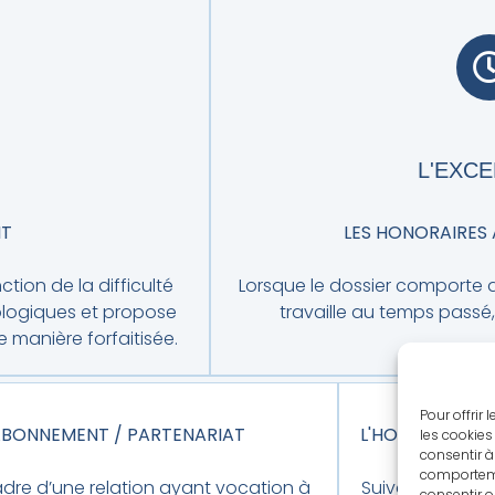
L'EXC
IT
LES HONORAIRES 
ction de la difficulté
Lorsque le dossier comporte d
tologiques et propose
travaille au temps passé,
 manière forfaitisée.
Pour offrir
ABONNEMENT / PARTENARIAT
L'HONORAIRE C
les cookies
consentir à
comportemen
adre d’une relation ayant vocation à
Suivant le type
consentir o